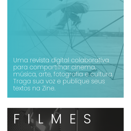
Copyright © 2025 TREVOUS®. Todos os direitos
Copyright © 2025 TREVOUS®. Todos os direitos
reservados.
reservados.
Uma revista digital colaborativa
para compartilhar cinema,
música, arte, fotografia e cultura.
Traga sua voz e publique seus
textos na Zine.
ACESSE
FILMES