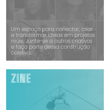
Contato
Contato
Zine
Zine
Autores
Autores
Um espaço para conectar, criar
Sobre
Sobre
e transformar ideias em projetos
Contato
Contato
reais. Junte-se a outros criativos
e faça parte dessa construção
Filmes
Filmes
coletiva.
Sobre
Sobre
Blog
Blog
Portfólio
Portfólio
ACESSE
ZINE
Contato
Contato