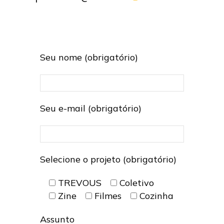
Zine
Zine
Autores
Autores
Sobre
Sobre
Seu nome (obrigatório)
Contato
Contato
Filmes
Filmes
Seu e-mail (obrigatório)
Sobre
Sobre
Blog
Blog
Portfólio
Portfólio
Contato
Contato
Selecione o projeto (obrigatório)
TREVOUS
Coletivo
Zine
Filmes
Cozinha
Assunto