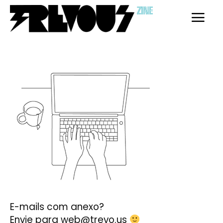
ZINE
Coletivo
Coletivo
Membros
Membros
Inscreva-se
Inscreva-se
E-mails com anexo?
Contato
Contato
Envie para web@trevo.us