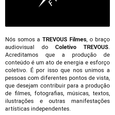
Membros
Contato
Zine
Sobre
Nós somos a
TREVOUS Filmes
, o braço
Autores
audiovisual do
Coletivo TREVOUS
.
Contato
Acreditamos que a produção de
conteúdo é um ato de energia e esforço
Filmes
coletivo. É por isso que nos unimos a
Sobre
pessoas com diferentes pontos de vista,
Blog
que desejam contribuir para a produção
Portfólio
de filmes, fotografias, músicas, textos,
Contato
ilustrações e outras manifestações
artísticas independentes.