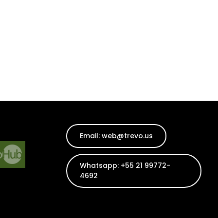
lio
lio
ato
ato
Email: web@trevo.us
.
.
Whatsapp: +55 21 99772-
4692