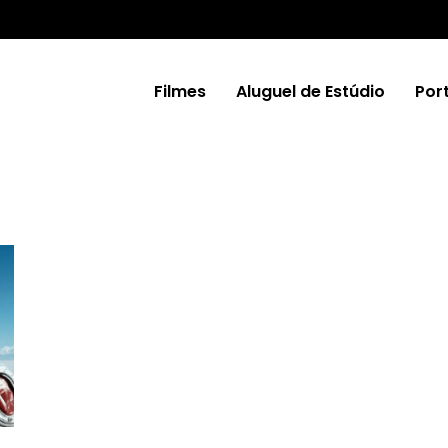
Filmes
Aluguel de Estúdio
Port
Zine
Zine
Filmes
Filmes