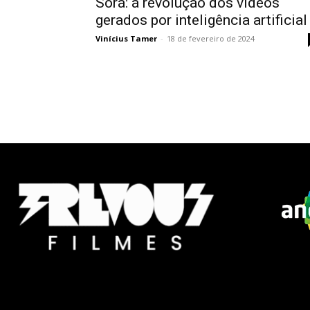
Sora: a revolução dos vídeos
Inscrev
Inscrev
gerados por inteligência artificial
Membr
Membr
Vinícius Tamer
-
18 de fevereiro de 2024
Contat
Contat