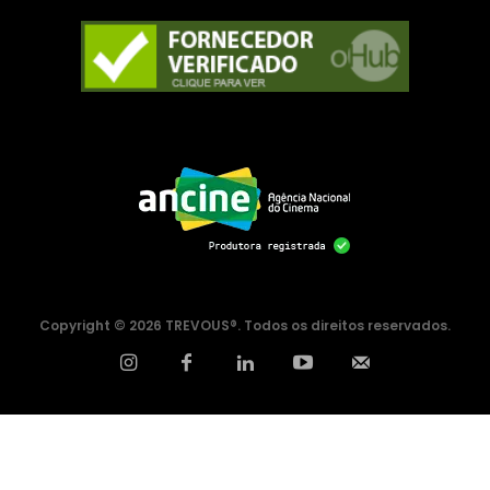
Zine
Sobre
Autores
Contato
Filmes
Sobre
Blog
Portfólio
Copyright © 2026 TREVOUS®. Todos os direitos reservados.
Contato