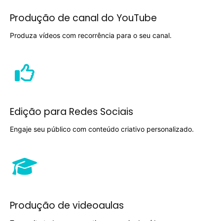
Coletivo
Inscreva-se
Produção de canal do YouTube
Membros
Produza vídeos com recorrência para o seu canal.
Contato
Zine
Sobre
Autores
Edição para Redes Sociais
Contato
Engaje seu público com conteúdo criativo personalizado.
Filmes
Sobre
Blog
Portfólio
Produção de videoaulas
Contato