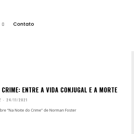
s
Contato
 CRIME: ENTRE A VIDA CONJUGAL E A MORTE
Z
-
24/11/2021
bre “Na Noite do Crime” de Norman Foster