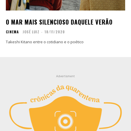
Contato
Contato
Zine
Zine
O MAR MAIS SILENCIOSO DAQUELE VERÃO
Autores
Autores
CINEMA
JOSÉ LUIZ
-
18/11/2020
Sobre
Sobre
Contato
Contato
Takeshi Kitano entre o cotidiano e o poético
Filmes
Filmes
Sobre
Sobre
Blog
Blog
Advertisment
Portfólio
Portfólio
Contato
Contato