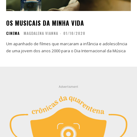
Contato
Contato
Zine
Zine
OS MUSICAIS DA MINHA VIDA
Autores
Autores
CINEMA
MAGDALENA VIANNA
-
01/10/2020
Sobre
Sobre
Contato
Contato
Um apanhado de filmes que marcaram a infância e adolescência
de uma jovem dos anos 2000 para o Dia Internacional da Música
Filmes
Filmes
Sobre
Sobre
Blog
Blog
Portfólio
Portfólio
Advertisment
Contato
Contato