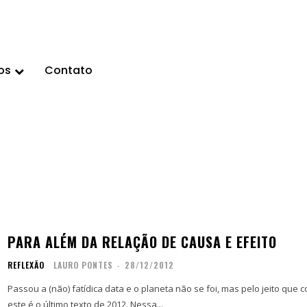
os
Contato
PARA ALÉM DA RELAÇÃO DE CAUSA E EFEITO
REFLEXÃO
LAURO PONTES
-
28/12/2012
Passou a (não) fatídica data e o planeta não se foi, mas pelo jeito que 
este é o último texto de 2012. Nessa...