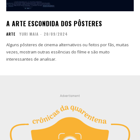
Contato
Contato
Zine
Zine
A ARTE ESCONDIDA DOS PÔSTERES
Autores
Autores
ARTE
YURI MAIA
-
20/09/2024
Sobre
Sobre
Contato
Contato
Alguns pôsteres de cinema alternativos ou feitos por fãs, muitas
vezes, mostram outras essências do filme e são muito
interessantes de analisar.
Filmes
Filmes
Sobre
Sobre
Blog
Blog
Portfólio
Portfólio
Contato
Contato
Advertisment