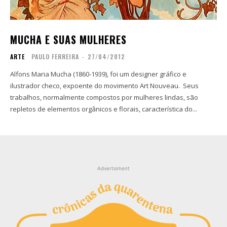
Copyright © 2025 TREVOUS®. Todos os direitos
Copyright © 2025 TREVOUS®. Todos os direitos
reservados.
reservados.
MUCHA E SUAS MULHERES
ARTE
PAULO FERREIRA
-
27/04/2012
Alfons Maria Mucha (1860-1939), foi um designer gráfico e
ilustrador checo, expoente do movimento Art Nouveau. Seus
trabalhos, normalmente compostos por mulheres lindas, são
repletos de elementos orgânicos e florais, característica do...
Advertisment