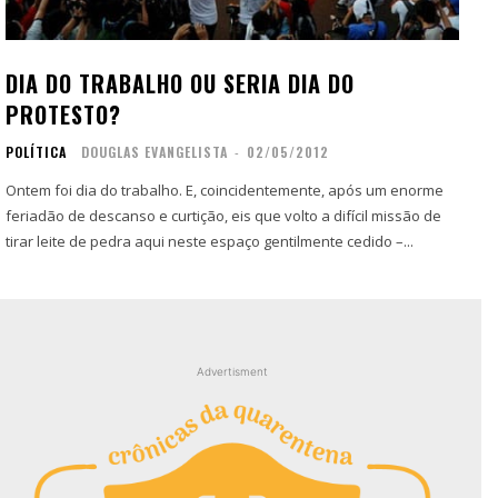
Contato
Contato
Zine
Zine
DIA DO TRABALHO OU SERIA DIA DO
Autores
Autores
PROTESTO?
Sobre
Sobre
POLÍTICA
DOUGLAS EVANGELISTA
-
02/05/2012
Contato
Contato
Ontem foi dia do trabalho. E, coincidentemente, após um enorme
feriadão de descanso e curtição, eis que volto a difícil missão de
Filmes
Filmes
tirar leite de pedra aqui neste espaço gentilmente cedido –...
Sobre
Sobre
Blog
Blog
Portfólio
Portfólio
Contato
Contato
Advertisment