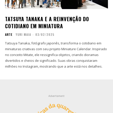
Contato
Contato
Zine
Zine
TATSUYA TANAKA E A REINVENÇÃO DO
Autores
Autores
COTIDIANO EM MINIATURA
Sobre
Sobre
ARTE
YURI MAIA
-
03/02/2025
Contato
Contato
Tatsuya Tanaka, fotógrafo japonês, transforma o cotidiano em
miniaturas criativas com seu projeto Miniature Calendar. Inspirado
Filmes
Filmes
no conceito Mitate, ele ressignifica objetos, criando dioramas
Sobre
Sobre
divertidos e cheios de significado. Suas obras conquistaram
Blog
Blog
milhões no Instagram, mostrando que a arte está nos detalhes.
Portfólio
Portfólio
Contato
Contato
Advertisment