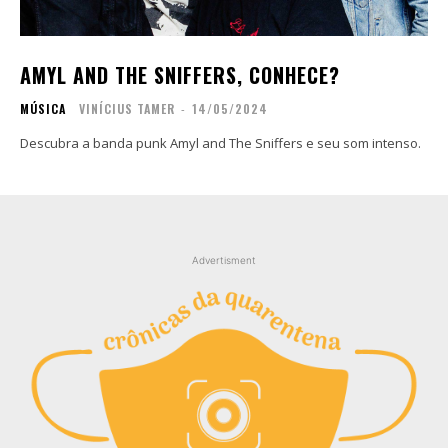
Contato
Contato
Zine
Zine
AMYL AND THE SNIFFERS, CONHECE?
Autores
Autores
MÚSICA
VINÍCIUS TAMER
-
14/05/2024
Sobre
Sobre
Contato
Contato
Descubra a banda punk Amyl and The Sniffers e seu som intenso.
Filmes
Filmes
Sobre
Sobre
Blog
Blog
Advertisment
Portfólio
Portfólio
Contato
Contato