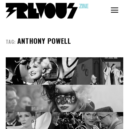
ZINE
ANTHONY POWELL
TAG:
Coletivo
Coletivo
Membros
Membros
Inscreva-se
Inscreva-se