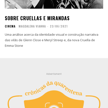
Contato
Contato
Zine
Zine
SOBRE CRUELLAS E MIRANDAS
Autores
Autores
CINEMA
MAGDALENA VIANNA
-
23/06/2021
Sobre
Sobre
Contato
Contato
Uma análise acerca da identidade visual e construção narrativa
das vilãs de Glenn Close e Meryl Streep e, da nova Cruella de
Emma Stone
Filmes
Filmes
Sobre
Sobre
Blog
Blog
Portfólio
Portfólio
Contato
Contato
Advertisment