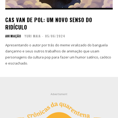
Contato
Contato
Zine
Zine
CAS VAN DE POL: UM NOVO SENSO DO
Autores
Autores
RIDÍCULO
Sobre
Sobre
ANIMAÇÃO
YURI MAIA
-
05/06/2024
Contato
Contato
Apresentando o autor por trás do meme viralizado do banguela
dançarino e seus outros trabalhos de animação que usam
Filmes
Filmes
personagens da cultura pop para fazer um humor satírico, caótico
Sobre
Sobre
e escrachado.
Blog
Blog
Portfólio
Portfólio
Contato
Contato
Advertisment