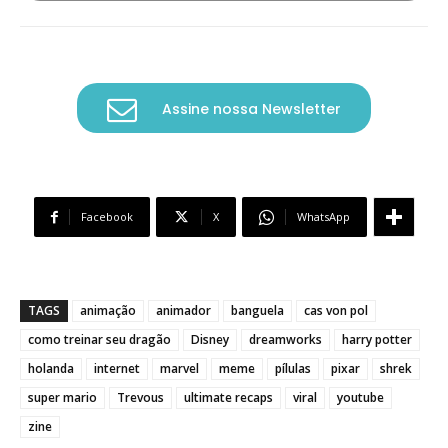
Assine nossa Newsletter
Facebook
X
WhatsApp
TAGS
animação
animador
banguela
cas von pol
como treinar seu dragão
Disney
dreamworks
harry potter
holanda
internet
marvel
meme
pílulas
pixar
shrek
super mario
Trevous
ultimate recaps
viral
youtube
zine