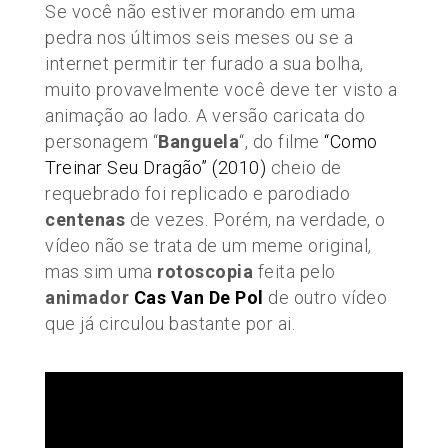
Se você não estiver morando em uma
pedra nos últimos seis meses ou se a
internet permitir ter furado a sua bolha,
muito provavelmente você deve ter visto a
animação ao lado. A versão caricata do
personagem “
Banguela
“, do filme
“Como
Treinar Seu Dragão” (2010)
cheio de
requebrado foi replicado e parodiado
centenas
de vezes. Porém, na verdade, o
vídeo não se trata de um meme original,
mas sim uma
rotoscopia
feita pelo
animador
Cas Van De Pol
de outro vídeo
que já circulou bastante por ai.