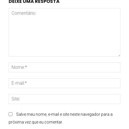
DEIXE UMA RESPOSTA
Comentário:
Nom
E-
mai
Site
Salve meu nome, e-mail e site neste navegador para a
próxima vez que eu comentar.