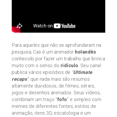
Para aqueles que não se aprofundaram na
pesquisa, Cas é um animador
holandês
conhecido por fazer um trabalho que brinca
muito com o senso do
ridículo
. Seu canal
publica vários episódios de
“
Ultimate
recaps
“,
que nada mais são resumos
altamente duvidosos, de filmes, séries,
jogos e desenhos animados. Seus vídeos,
combinam um traço “
fofo
” e simples com
memes de diferentes fontes, estilos de
animação, itens 3D, escatologia e um