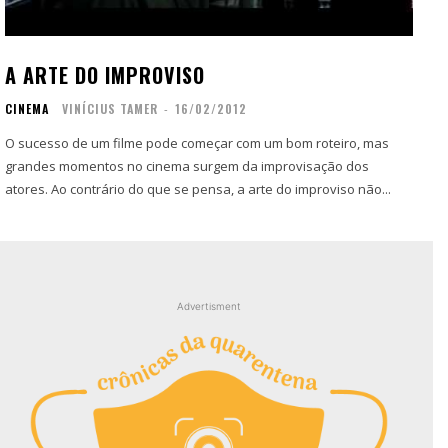
Contato
Contato
Zine
Zine
A ARTE DO IMPROVISO
Autores
Autores
CINEMA
VINÍCIUS TAMER
-
16/02/2012
Sobre
Sobre
Contato
Contato
O sucesso de um filme pode começar com um bom roteiro, mas
grandes momentos no cinema surgem da improvisação dos
atores. Ao contrário do que se pensa, a arte do improviso não...
Filmes
Filmes
Sobre
Sobre
Blog
Blog
Portfólio
Portfólio
Contato
Contato
Advertisment