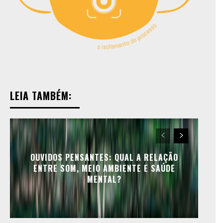
Copyright © 2025 TREVOUS®. Todos os direitos
Copyright © 2025 TREVOUS®. Todos os direitos
reservados.
reservados.
LEIA TAMBÉM:
OUVIDOS PENSANTES: QUAL A RELAÇÃO
ENTRE SOM, MEIO AMBIENTE E SAÚDE
MENTAL?