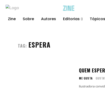
ZINE
Zine
Sobre
Autores
Editorias
Tópico
ESPERA
TAG:
QUEM ESPE
ME GUSTA
GUSTA
Ilustradora convi