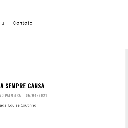
s
Contato
RA SEMPRE CANSA
VO PALMEIRA
-
05/04/2021
dada: Louise Coutinho