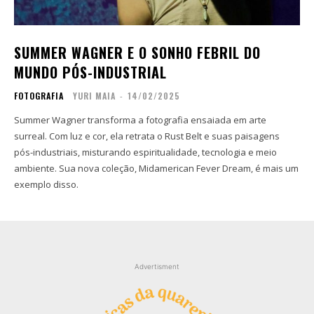
Contato
Contato
Zine
Zine
SUMMER WAGNER E O SONHO FEBRIL DO
Autores
Autores
MUNDO PÓS-INDUSTRIAL
Sobre
Sobre
FOTOGRAFIA
YURI MAIA
-
14/02/2025
Contato
Contato
Summer Wagner transforma a fotografia ensaiada em arte
surreal. Com luz e cor, ela retrata o Rust Belt e suas paisagens
Filmes
Filmes
pós-industriais, misturando espiritualidade, tecnologia e meio
Sobre
Sobre
ambiente. Sua nova coleção, Midamerican Fever Dream, é mais um
Blog
Blog
exemplo disso.
Portfólio
Portfólio
Contato
Contato
Advertisment