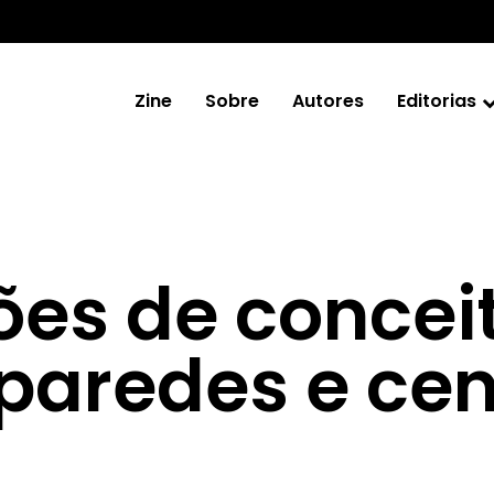
Zine
Sobre
Autores
Editorias
es de conceit
 paredes e cen