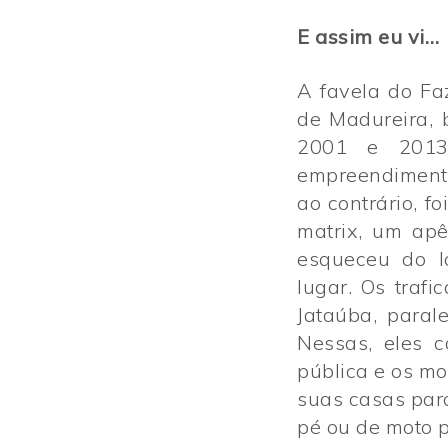
E assim eu vi…
A favela do Fa
de Madureira, 
2001 e 2013
empreendimento
ao contrário, f
matrix, um apê
esqueceu do l
lugar. Os traf
Jataúba, paral
Nessas, eles 
pública e os m
suas casas para
pé ou de moto p