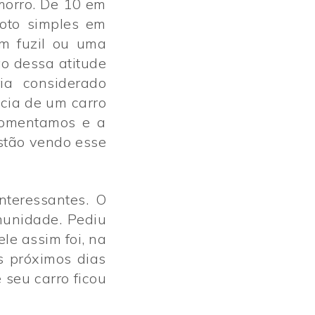
morro. De 10 em
oto simples em
um fuzil ou uma
o dessa atitude
ia considerado
cia de um carro
 comentamos e a
estão vendo esse
nteressantes. O
munidade. Pediu
le assim foi, na
s próximos dias
 seu carro ficou