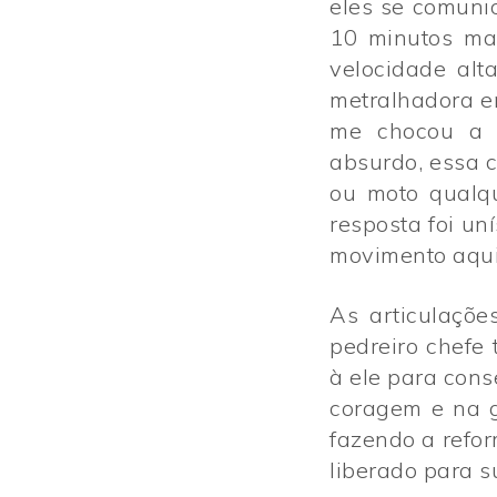
eles se comuni
10 minutos ma
velocidade alt
metralhadora e
me chocou a p
absurdo, essa 
ou moto qualqu
resposta foi un
movimento aqui
As articulaçõe
pedreiro chefe
à ele para cons
coragem e na g
fazendo a refor
liberado para s