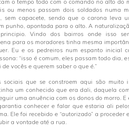
cam o tempo todo com o comando no alto do 
is ou menos passam dois soldados numa m
a, sem capacete, sendo que o carona leva 
m punho, apontada para o alto. A naturalizaçã
rincipio. Vindo dos bairros onde isso ser
cena para os moradores tinha mesma importân
er. Eu e os pedreiros num espanto inicial
íssona: “isso é comum, eles passam todo dia, 
 de vocês e querem saber o que é.”
s sociais que se constroem aqui são muito i
 tinha um conhecido que era dali, daquela co
eguir uma anuência com os donos do morro. E e
arantia conhecer e falar que estaria ali pelo
ma. Ele foi recebido e “autorizado” a proceder e
ubir a vontade até a rua.