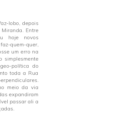
az-lobo, depois
 Miranda. Entre
u hoje novos
 faz-quem-quer,
fosse um erro na
co simplesmente
eo-política do
anto toda a Rua
erpendiculares.
no meio da via
adas expandiram
vel passar ali a
çadas.