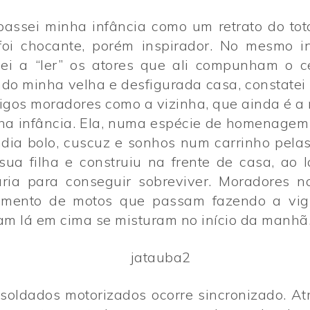
va-se
va-se
Sobre
Sobre
Blog
Blog
to
to
Contato
Contato
Portfó
Portfó
passei minha infância como um retrato do to
Cont
Cont
foi chocante, porém inspirador. No mesmo 
ei a “ler” os atores que ali compunham o c
do minha velha e desfigurada casa, constatei
tigos moradores como a vizinha, que ainda é 
a infância. Ela, numa espécie de homenagem 
dia bolo, cuscuz e sonhos num carrinho pelas 
sua filha e construiu na frente de casa, ao l
Copyright © 2025 TREVOUS®. Todos os direitos reservados
Copyright © 2025 TREVOUS®. Todos os direitos reservados
ia para conseguir sobreviver. Moradores no
vimento de motos que passam fazendo a vigi
am lá em cima se misturam no início da manhã
soldados motorizados ocorre sincronizado. At