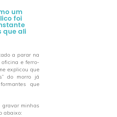
como um
ico foi
nstante
 que ali
“
ntado a parar na
ficina e ferro-
 me explicou que
s” do morro já
formantes que
i gravar minhas
o abaixo: