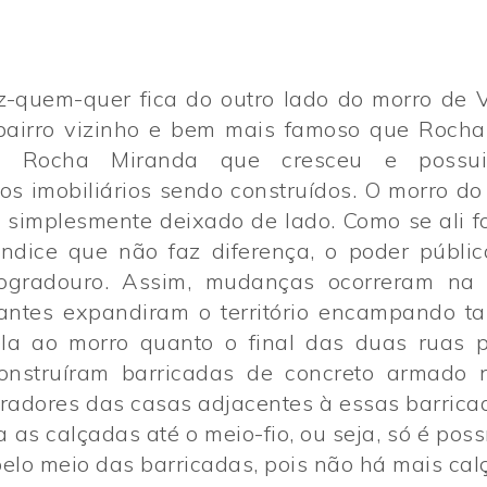
z-quem-quer fica do outro lado do morro de V
bairro vizinho e bem mais famoso que Rocha
 Rocha Miranda que cresceu e possui
s imobiliários sendo construídos. O morro do
oi simplesmente deixado de lado. Como se ali 
ndice que não faz diferença, o poder públi
ogradouro. Assim, mudanças ocorreram na g
icantes expandiram o território encampando t
ela ao morro quanto o final das duas ruas p
construíram barricadas de concreto armado 
oradores das casas adjacentes à essas barric
 as calçadas até o meio-fio, ou seja, só é possí
elo meio das barricadas, pois não há mais cal