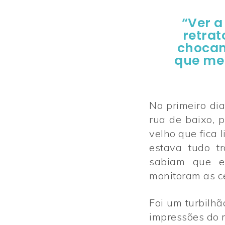
“Ver a
retrat
chocan
que me 
No primeiro dia
rua de baixo, 
velho que fica 
estava tudo t
sabiam que e
monitoram as c
Coletiv
Coletiv
Foi um turbilh
impressões do 
Memb
Memb