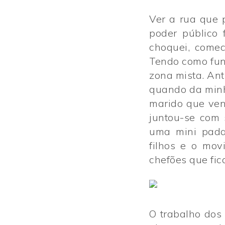
Inscre
Inscre
Conta
Conta
Ver a rua que 
poder público 
choquei, comec
Tendo como fun
zona mista. An
quando da minh
marido que ven
juntou-se com 
uma mini padar
filhos e o mo
chefões que fic
O trabalho dos 