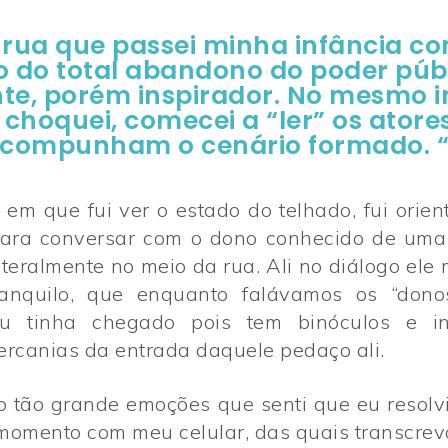
 rua que passei minha infância 
Assine nossa Newsletter!
o do total abandono do poder públ
te, porém inspirador. No mesmo i
choquei, comecei a “ler” os atores
compunham o cenário formado. 
ASSINAR!
 em que fui ver o estado do telhado, fui orie
para conversar com o dono conhecido de uma o
literalmente no meio da rua. Ali no diálogo ele
ranquilo, que enquanto falávamos os “dono
u tinha chegado pois tem binóculos e in
ercanias da entrada daquele pedaço ali.
o
o
Zine
Zine
Filmes
Filmes
ão tão grande emoções que senti que eu resolv
momento com meu celular, das quais transcrev
ros
ros
Autores
Autores
Sobre
Sobre