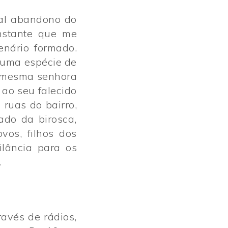
lio
lio
tal abandono do
ato
ato
instante que me
enário formado.
 uma espécie de
a mesma senhora
ao seu falecido
ruas do bairro,
ado da birosca,
.
.
vos, filhos dos
lância para os
.
ravés de rádios,