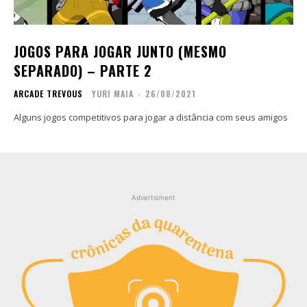
Contato
Contato
Zine
Zine
JOGOS PARA JOGAR JUNTO (MESMO
Autores
Autores
SEPARADO) – PARTE 2
Sobre
Sobre
ARCADE TREVOUS
YURI MAIA
-
26/08/2021
Contato
Contato
Alguns jogos competitivos para jogar a distância com seus amigos
Filmes
Filmes
Sobre
Sobre
Blog
Blog
Portfólio
Portfólio
Advertisment
Contato
Contato