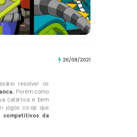
26/08/2021
sário resolver os
anca.
Porém como
iva catártica e bem
ei jogos co-op que
 competitivos da