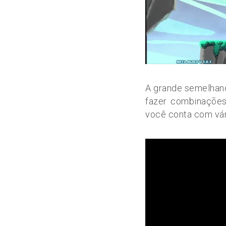
A grande semelhan
fazer combinações
você conta com vári