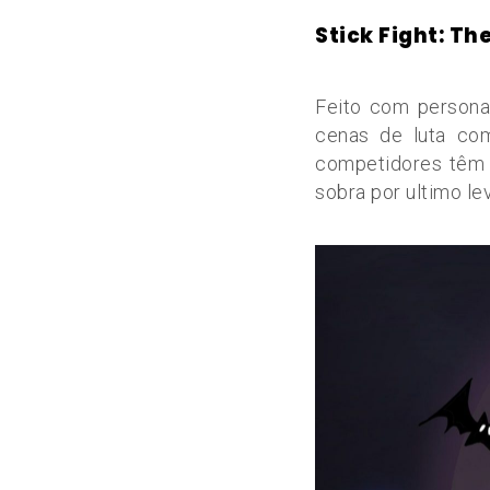
Stick Fight: T
Feito com personag
cenas de luta c
competidores têm
sobra por ultimo lev