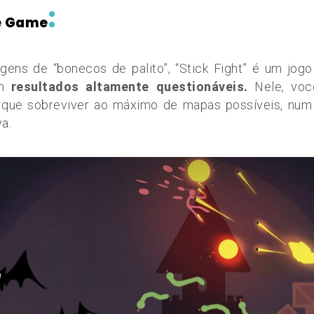
:
he Game
ens de “bonecos de palito”, “Stick Fight” é um jog
om
resultados altamente questionáveis.
Nele, voc
 que sobreviver ao máximo de mapas possíveis, nu
a.