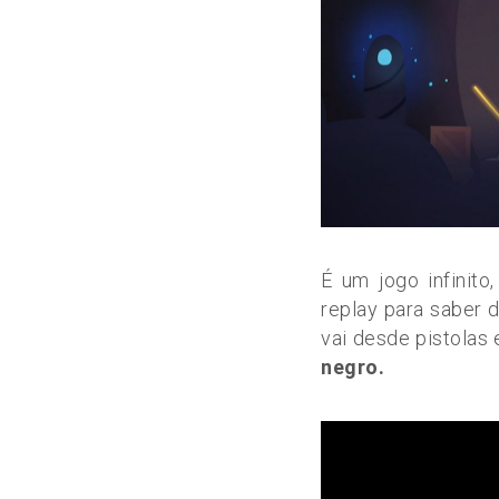
É um jogo infinito
replay para saber 
vai desde pistolas
negro.
Coletivo
Coletivo
Membro
Membro