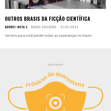
Contato
Contato
Zine
Zine
OUTROS BRASIS DA FICÇÃO CIENTÍFICA
Autores
Autores
ADOREI! NOTA 2
RAFAEL SOLLBERG
-
31/01/2024
Sobre
Sobre
Contato
Contato
Um livro para você perder todas as esperanças no futuro
Filmes
Filmes
Sobre
Sobre
Blog
Blog
Advertisment
Portfólio
Portfólio
Contato
Contato