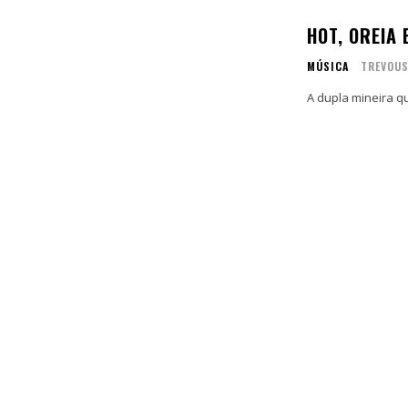
HOT, OREIA 
MÚSICA
TREVOU
A dupla mineira q
Coletivo
Coletivo
Membro
Membro
Inscreva
Inscreva
Contato
Contato