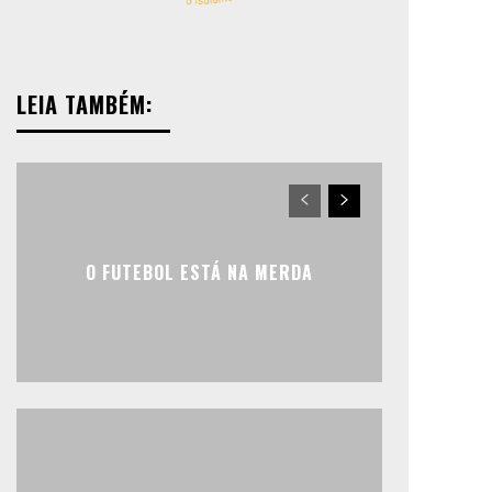
LEIA TAMBÉM:
O FUTEBOL ESTÁ NA MERDA
io
io
to
to