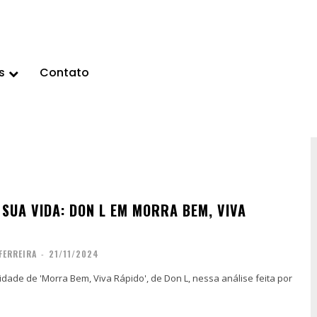
s
Contato
 SUA VIDA: DON L EM MORRA BEM, VIVA
FERREIRA
-
21/11/2024
dade de 'Morra Bem, Viva Rápido', de Don L, nessa análise feita por