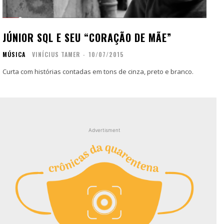
Contato
Contato
Zine
Zine
JÚNIOR SQL E SEU “CORAÇÃO DE MÃE”
Autores
Autores
MÚSICA
VINÍCIUS TAMER
-
10/07/2015
Sobre
Sobre
Contato
Contato
Curta com histórias contadas em tons de cinza, preto e branco.
Filmes
Filmes
Sobre
Sobre
Blog
Blog
Advertisment
Portfólio
Portfólio
Contato
Contato