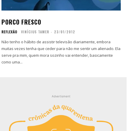
Contato
Contato
Zine
Zine
PORCO FRESCO
Autores
Autores
REFLEXÃO
VINÍCIUS TAMER
-
23/01/2012
Sobre
Sobre
Contato
Contato
Não tenho o hábito de assistir televisão diariamente, embora
muitas vezes tenha que ceder para não me sentir um alienado. Ela
serve pra mim, quem mora sozinho vai entender, basicamente
Filmes
Filmes
como uma...
Sobre
Sobre
Blog
Blog
Portfólio
Portfólio
Contato
Contato
Advertisment