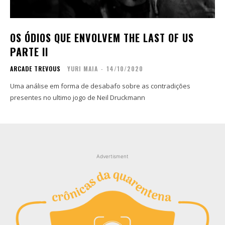
Contato
Contato
Zine
Zine
OS ÓDIOS QUE ENVOLVEM THE LAST OF US
Autores
Autores
PARTE II
Sobre
Sobre
ARCADE TREVOUS
YURI MAIA
-
14/10/2020
Contato
Contato
Uma análise em forma de desabafo sobre as contradições
presentes no ultimo jogo de Neil Druckmann
Filmes
Filmes
Sobre
Sobre
Blog
Blog
Portfólio
Portfólio
Contato
Contato
Advertisment