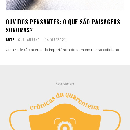
Contato
Contato
Zine
Zine
OUVIDOS PENSANTES: O QUE SÃO PAISAGENS
Autores
Autores
SONORAS?
Sobre
Sobre
ARTE
GUI LAURENT
-
14/07/2021
Contato
Contato
Uma reflexão acerca da importância do som em nosso cotidiano
Filmes
Filmes
Sobre
Sobre
Blog
Blog
Portfólio
Portfólio
Advertisment
Contato
Contato