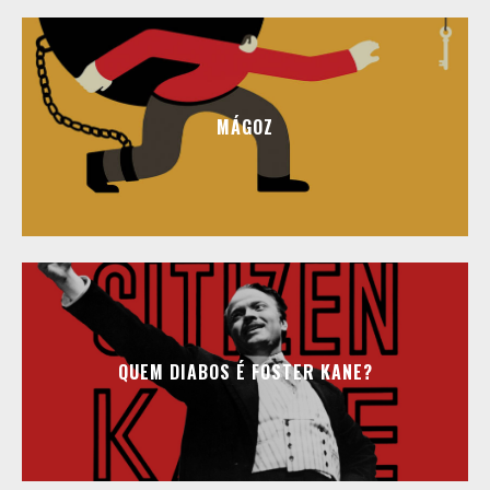
MÁGOZ
​​QUEM DIABOS É FOSTER KANE?