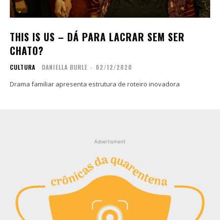
Contato
Contato
Zine
Zine
THIS IS US – DÁ PARA LACRAR SEM SER
Autores
Autores
CHATO?
Sobre
Sobre
CULTURA
DANIELLA BURLE
-
02/12/2020
Contato
Contato
Drama familiar apresenta estrutura de roteiro inovadora
Filmes
Filmes
Sobre
Sobre
Blog
Blog
Portfólio
Portfólio
Advertisment
Contato
Contato