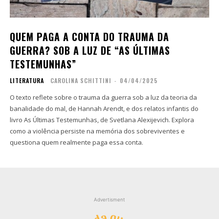
Contato
Contato
Zine
Zine
QUEM PAGA A CONTA DO TRAUMA DA
Autores
Autores
GUERRA? SOB A LUZ DE “AS ÚLTIMAS
Sobre
Sobre
TESTEMUNHAS”
Contato
Contato
LITERATURA
CAROLINA SCHITTINI
-
04/04/2025
O texto reflete sobre o trauma da guerra sob a luz da teoria da
Filmes
Filmes
banalidade do mal, de Hannah Arendt, e dos relatos infantis do
Sobre
Sobre
livro As Últimas Testemunhas, de Svetlana Alexijevich. Explora
Blog
Blog
como a violência persiste na memória dos sobreviventes e
Portfólio
Portfólio
questiona quem realmente paga essa conta.
Contato
Contato
Advertisment