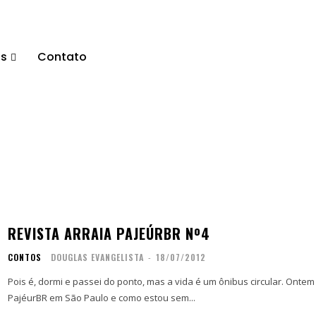
os
Contato
REVISTA ARRAIA PAJEÚRBR Nº4
CONTOS
DOUGLAS EVANGELISTA
-
18/07/2012
Pois é, dormi e passei do ponto, mas a vida é um ônibus circular. Ontem 
PajéurBR em São Paulo e como estou sem...