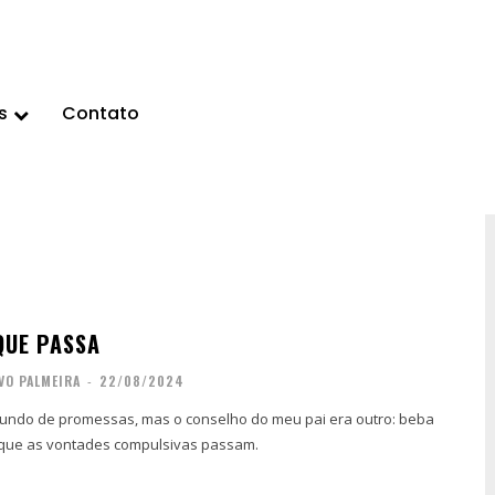
s
Contato
QUE PASSA
VO PALMEIRA
-
22/08/2024
ndo de promessas, mas o conselho do meu pai era outro: beba
que as vontades compulsivas passam.