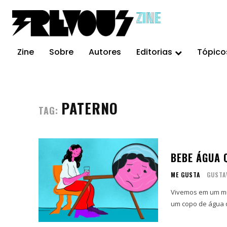
ZINE
Zine
Sobre
Autores
Editorias
Tópico
PATERNO
TAG:
BEBE ÁGUA 
ME GUSTA
GUSTA
Vivemos em um mu
um copo de água 