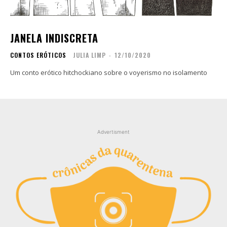
Contato
Contato
Zine
Zine
JANELA INDISCRETA
Autores
Autores
CONTOS ERÓTICOS
JULIA LIMP
-
12/10/2020
Sobre
Sobre
Contato
Contato
Um conto erótico hitchockiano sobre o voyerismo no isolamento
Filmes
Filmes
Sobre
Sobre
Blog
Blog
Advertisment
Portfólio
Portfólio
Contato
Contato