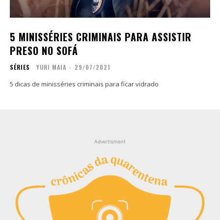
Contato
Contato
Zine
Zine
5 MINISSÉRIES CRIMINAIS PARA ASSISTIR
Autores
Autores
PRESO NO SOFÁ
Sobre
Sobre
SÉRIES
YURI MAIA
-
29/07/2021
Contato
Contato
5 dicas de minisséries criminais para ficar vidrado
Filmes
Filmes
Sobre
Sobre
Blog
Blog
Portfólio
Portfólio
Advertisment
Contato
Contato