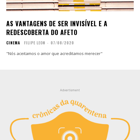
Contato
Contato
Zine
Zine
AS VANTAGENS DE SER INVISÍVEL E A
Autores
Autores
REDESCOBERTA DO AFETO
Sobre
Sobre
CINEMA
FILIPE LEON
-
07/08/2020
Contato
Contato
"Nós aceitamos o amor que acreditamos merecer"
Filmes
Filmes
Sobre
Sobre
Blog
Blog
Portfólio
Portfólio
Advertisment
Contato
Contato