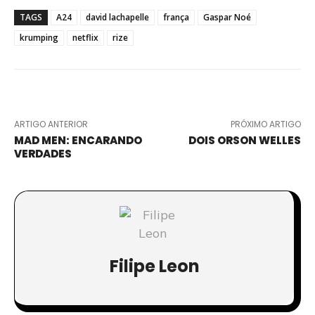
TAGS
A24
david lachapelle
frança
Gaspar Noé
krumping
netflix
rize
ARTIGO ANTERIOR
PRÓXIMO ARTIGO
MAD MEN: ENCARANDO
DOIS ORSON WELLES
VERDADES
Filipe Leon