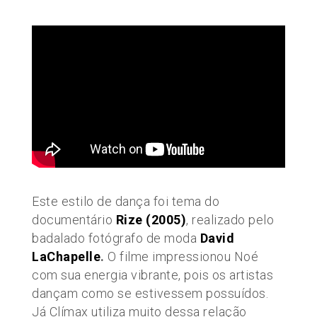
Este estilo de dança foi tema do
documentário
Rize (2005)
, realizado pelo
badalado fotógrafo de moda
David
LaChapelle
.
O filme impressionou Noé
com sua energia vibrante, pois os artistas
dançam como se estivessem possuídos.
Já Clímax utiliza muito dessa relação