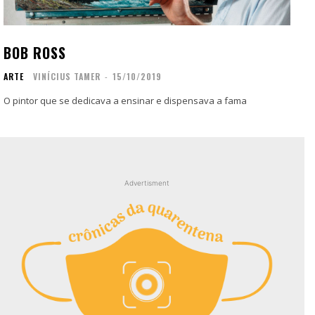
Contato
Contato
Zine
Zine
BOB ROSS
Autores
Autores
ARTE
VINÍCIUS TAMER
-
15/10/2019
Sobre
Sobre
Contato
Contato
O pintor que se dedicava a ensinar e dispensava a fama
Filmes
Filmes
Sobre
Sobre
Blog
Blog
Advertisment
Portfólio
Portfólio
Contato
Contato