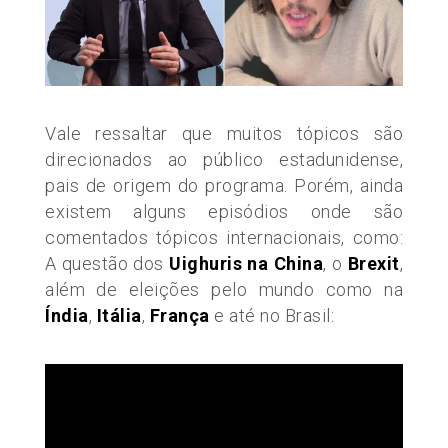
Vale ressaltar que muitos tópicos são
direcionados ao público estadunidense,
pais de origem do programa. Porém, ainda
existem alguns episódios onde são
comentados tópicos internacionais, como:
A questão dos
Uighuris na China
, o
Brexit
,
além de eleições pelo mundo como na
Índia
,
Itália
,
França
e até no Brasil: