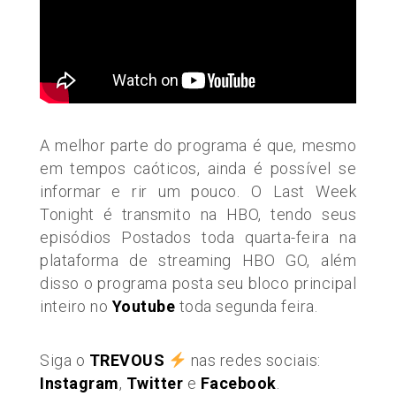
A melhor parte do programa é que, mesmo
em tempos caóticos, ainda é possível se
informar e rir um pouco. O Last Week
Tonight é transmito na HBO, tendo seus
episódios Postados toda quarta-feira na
plataforma de streaming HBO GO, além
disso o programa posta seu bloco principal
inteiro no
Youtube
toda segunda feira.
Siga o
TREVOUS
nas redes sociais:
Instagram
,
Twitter
e
Facebook
.