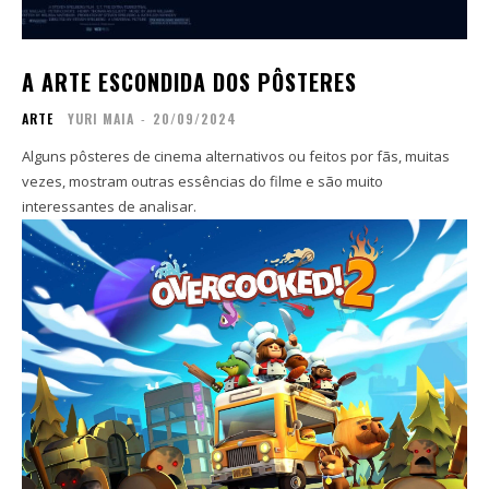
Contato
Contato
A ARTE ESCONDIDA DOS PÔSTERES
Zine
Zine
Autores
Autores
ARTE
YURI MAIA
-
20/09/2024
Sobre
Sobre
Alguns pôsteres de cinema alternativos ou feitos por fãs, muitas
Contato
Contato
vezes, mostram outras essências do filme e são muito
interessantes de analisar.
Filmes
Filmes
Sobre
Sobre
Blog
Blog
Portfólio
Portfólio
Contato
Contato