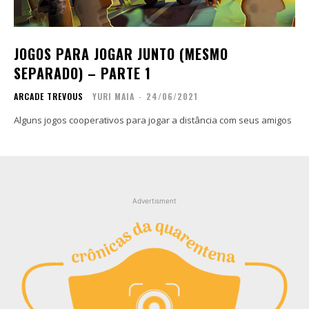
Copyright © 2025 TREVOUS®. Todos os direitos
Copyright © 2025 TREVOUS®. Todos os direitos
reservados.
reservados.
JOGOS PARA JOGAR JUNTO (MESMO
SEPARADO) – PARTE 1
ARCADE TREVOUS
YURI MAIA
-
24/06/2021
Alguns jogos cooperativos para jogar a distância com seus amigos
Advertisment