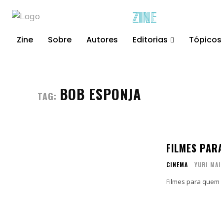
ZINE
Zine
Sobre
Autores
Editorias
Tópico
BOB ESPONJA
TAG:
FILMES PAR
CINEMA
YURI MA
Filmes para quem 