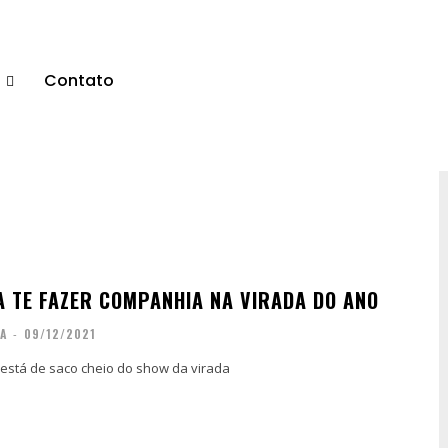
s
Contato
A TE FAZER COMPANHIA NA VIRADA DO ANO
IA
-
09/12/2021
está de saco cheio do show da virada