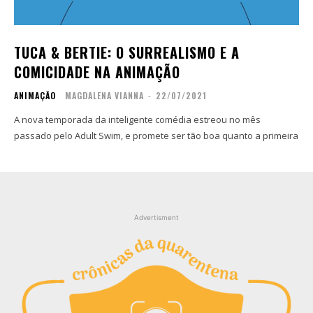
Contato
Contato
Zine
Zine
TUCA & BERTIE: O SURREALISMO E A
Autores
Autores
COMICIDADE NA ANIMAÇÃO
Sobre
Sobre
ANIMAÇÃO
MAGDALENA VIANNA
-
22/07/2021
Contato
Contato
A nova temporada da inteligente comédia estreou no mês
passado pelo Adult Swim, e promete ser tão boa quanto a primeira
Filmes
Filmes
Sobre
Sobre
Blog
Blog
Portfólio
Portfólio
Contato
Contato
Advertisment