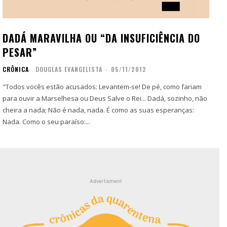
Contato
Contato
Zine
Zine
DADÁ MARAVILHA OU “DA INSUFICIÊNCIA DO
Autores
Autores
PESAR”
Sobre
Sobre
CRÔNICA
DOUGLAS EVANGELISTA
-
05/11/2012
Contato
Contato
"Todos vocês estão acusados: Levantem-se! De pé, como fariam
para ouvir a Marselhesa ou Deus Salve o Rei... Dadá, sozinho, não
Filmes
Filmes
cheira a nada; Não é nada, nada. É como as suas esperanças:
Sobre
Sobre
Nada. Como o seu paraíso:...
Blog
Blog
Portfólio
Portfólio
Contato
Contato
Advertisment