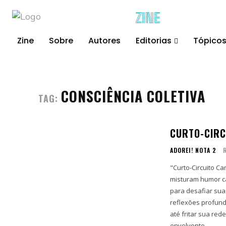
ZINE
Zine
Sobre
Autores
Editorias
Tópico
CONSCIÊNCIA COLETIVA
TAG:
CURTO-CIRC
ADOREI! NOTA 2
"Curto-Circuito C
misturam humor cá
para desafiar su
reflexões profund
até fritar sua red
envolvente.