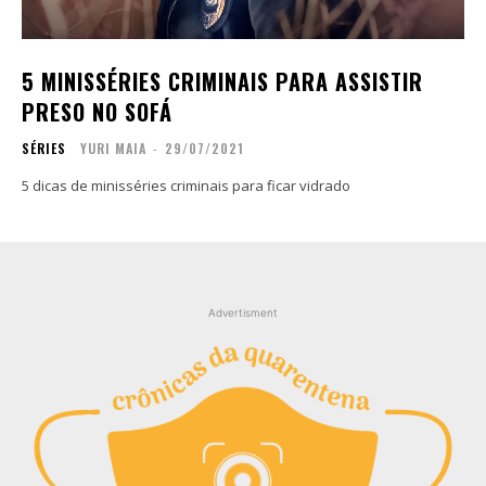
Contato
Contato
Zine
Zine
5 MINISSÉRIES CRIMINAIS PARA ASSISTIR
Autores
Autores
PRESO NO SOFÁ
Sobre
Sobre
SÉRIES
YURI MAIA
-
29/07/2021
Contato
Contato
5 dicas de minisséries criminais para ficar vidrado
Filmes
Filmes
Sobre
Sobre
Blog
Blog
Portfólio
Portfólio
Advertisment
Contato
Contato