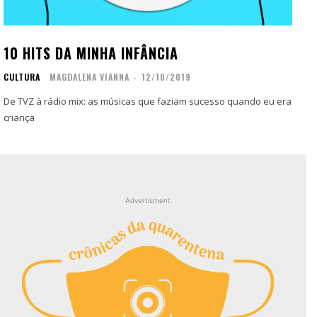
Contato
Contato
Zine
Zine
10 HITS DA MINHA INFÂNCIA
Autores
Autores
CULTURA
MAGDALENA VIANNA
-
12/10/2019
Sobre
Sobre
Contato
Contato
De TVZ à rádio mix: as músicas que faziam sucesso quando eu era
criança
Filmes
Filmes
Sobre
Sobre
Blog
Blog
Portfólio
Portfólio
Advertisment
Contato
Contato