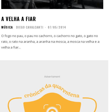
Contato
Contato
Zine
Zine
A VELHA A FIAR
Autores
Autores
MÚSICA
DIEGO CAVALCANTI
-
07/05/2014
Sobre
Sobre
Contato
Contato
O fogo no pau, o pau no cachorro, o cachorro no gato, o gato no
rato, o rato na aranha, a aranha na mosca, a mosca na velha e a
velha a fiar...
Filmes
Filmes
Sobre
Sobre
Blog
Blog
Portfólio
Portfólio
Contato
Contato
Advertisment