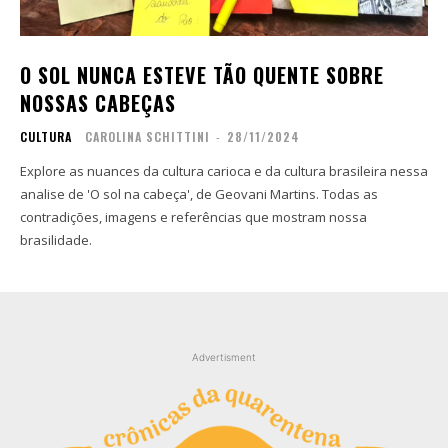
Contato
Contato
Zine
Zine
O SOL NUNCA ESTEVE TÃO QUENTE SOBRE
Autores
Autores
NOSSAS CABEÇAS
Sobre
Sobre
CULTURA
CAROLINA SCHITTINI
-
28/11/2024
Contato
Contato
Explore as nuances da cultura carioca e da cultura brasileira nessa
analise de 'O sol na cabeça', de Geovani Martins. Todas as
Filmes
Filmes
contradições, imagens e referências que mostram nossa
Sobre
Sobre
brasilidade.
Blog
Blog
Portfólio
Portfólio
Contato
Contato
Advertisment