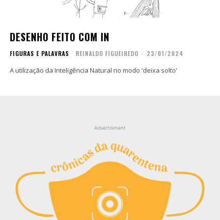
Contato
Contato
Zine
Zine
DESENHO FEITO COM IN
Autores
Autores
FIGURAS E PALAVRAS
REINALDO FIGUEIREDO
-
23/01/2024
Sobre
Sobre
Contato
Contato
A utilização da Inteligência Natural no modo 'deixa solto'
Filmes
Filmes
Sobre
Sobre
Blog
Blog
Advertisment
Portfólio
Portfólio
Contato
Contato